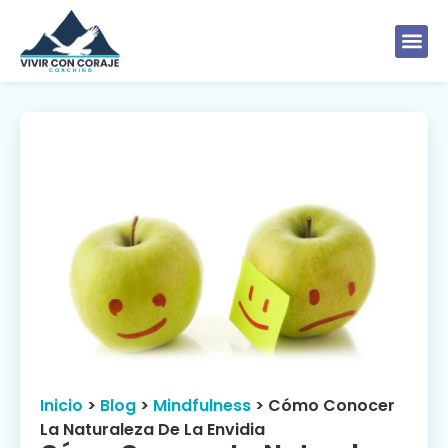
Inicio
>
Blog
>
Mindfulness
>
Cómo Conocer
La Naturaleza De La Envidia