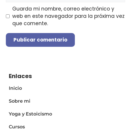
Guarda mi nombre, correo electrónico y
web en este navegador para la próxima vez
que comente.
A
l
t
e
Enlaces
r
Inicio
n
a
Sobre mi
t
i
Yoga y Estoicismo
v
e
Cursos