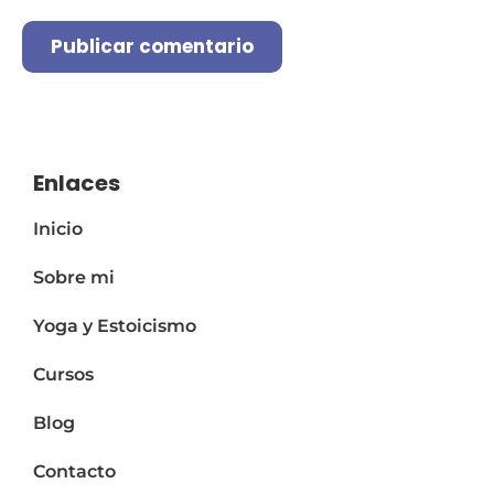
A
l
t
e
Enlaces
r
Inicio
n
a
Sobre mi
t
i
Yoga y Estoicismo
v
e
Cursos
:
Blog
Contacto