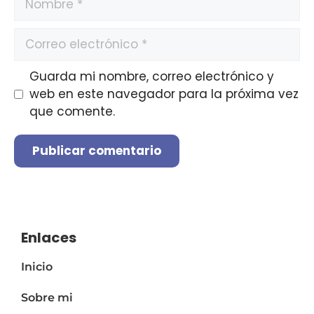
Guarda mi nombre, correo electrónico y
web en este navegador para la próxima vez
que comente.
A
l
t
e
Enlaces
r
Inicio
n
a
Sobre mi
t