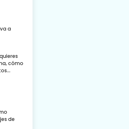
 va a
 quieres
lema, cómo
tos…
omo
jes de