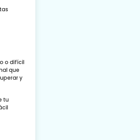
tas
o difícil
mal que
uperar y
e tu
cil