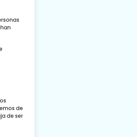
ersonas
 han
e
eos
remos de
ja de ser