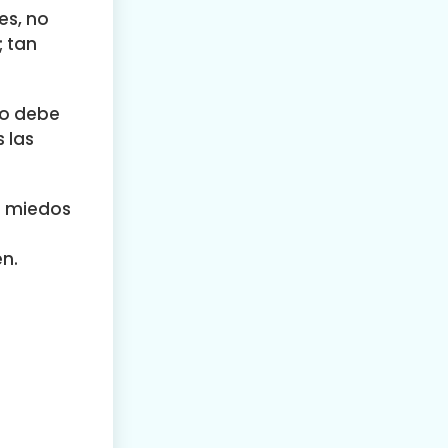
 es, no
; tan
to debe
 las
s miedos
n.