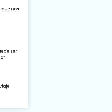
s que nos
uede ser
por
viaje