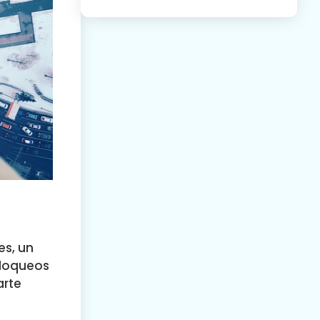
es, un
bloqueos
arte