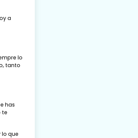
voy a
iempre lo
o, tanto
ue has
 te
 lo que