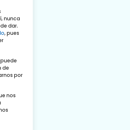
s
í, nunca
de dar.
do
, pues
er
s puede
n de
arnos por
ue nos
a
nos