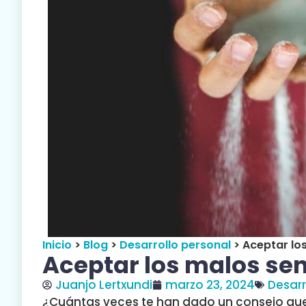
Inicio
>
Blog
>
Desarrollo personal
>
Aceptar lo
Aceptar los malos se
Juanjo Lertxundi
marzo 23, 2024
Desarr
¿Cuántas veces te han dado un consejo que