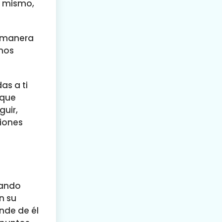
a mismo,
e manera
rnos
as a ti
 que
guir,
ciones
uando
n su
ende de él