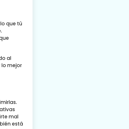
lo que tú
.
 que
do al
 lo mejor
imirlas.
ativas
irte mal
mbién está