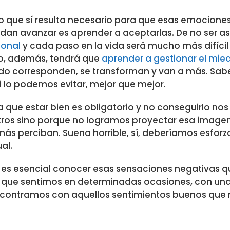
Lo que sí resulta necesario para que esas emocione
idan avanzar es aprender a aceptarlas. De no ser as
ional
y cada paso en la vida será mucho más difícil 
to, además, tendrá que
aprender a gestionar el mie
ando corresponden, se transforman y van a más. Sab
i lo podemos evitar, mejor que mejor.
a que estar bien es obligatorio y no conseguirlo no
otros sino porque no logramos proyectar esa image
s perciban. Suena horrible, sí, deberíamos esforz
al.
 es esencial conocer esas sensaciones negativas q
o que sentimos en determinadas ocasiones, con un
ncontramos con aquellos sentimientos buenos que 