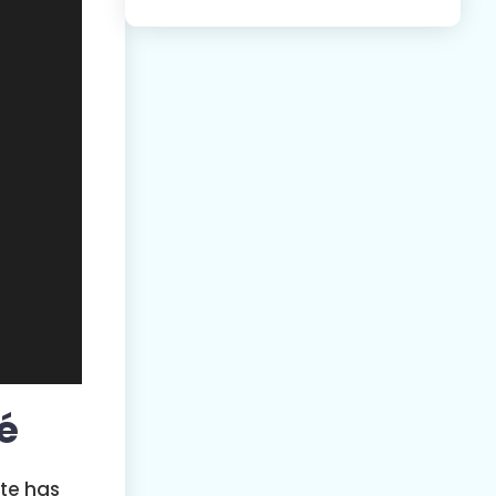
é
te has