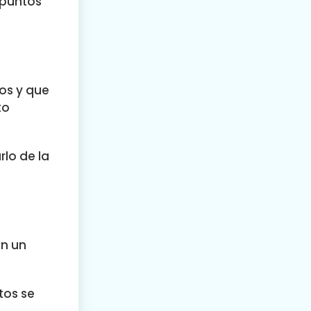
 puntos
tos y que
to
rlo de la
en un
tos se