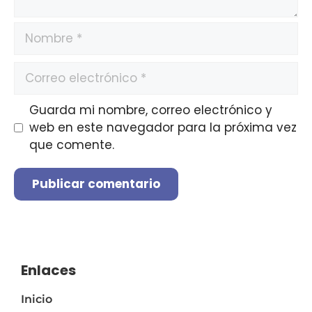
Guarda mi nombre, correo electrónico y
web en este navegador para la próxima vez
que comente.
A
l
t
e
Enlaces
r
Inicio
n